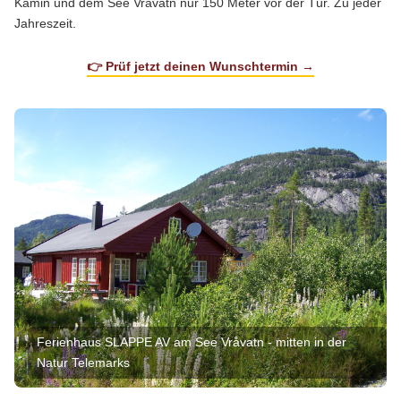
Kamin und dem See Vråvatn nur 150 Meter vor der Tür. Zu jeder
Jahreszeit.
👉 Prüf jetzt deinen Wunschtermin →
Ferienhaus SLAPPE AV am See Vråvatn - mitten in der
Natur Telemarks