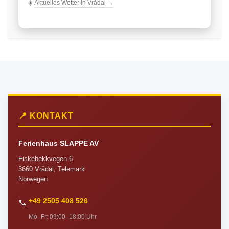
☀️
Aktuelles Wetter in Vrådal →
📍 KONTAKT
Ferienhaus SLAPPE AV
Fiskebekkvegen 6
3660 Vrådal, Telemark
Norwegen
+49 2505 408 526
📞
Mo–Fr: 09:00–18:00 Uhr