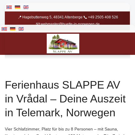
Sprache auswählen
📍
📞
Hagebuttenweg 5, 48341 Altenberge
+49 2505 408 526
📧
webmaster@huette-in-norwegen.de
Sprache auswählen
📍
📞
Hagebuttenweg 5, 48341 Altenberge
+49 2505 408 526
📧
webmaster@huette-in-norwegen.de
Ferienhaus SLAPPE AV
in Vrådal – Deine Auszeit
in Telemark, Norwegen
Vier Schlafzimmer, Platz für bis zu 8 Personen – mit Sauna,