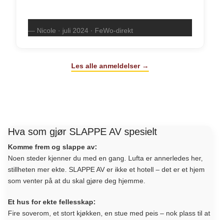
— Nicole · juli 2024 · FeWo-direkt
Les alle anmeldelser →
Hva som gjør SLAPPE AV spesielt
Komme frem og slappe av:
Noen steder kjenner du med en gang. Lufta er annerledes her,
stillheten mer ekte. SLAPPE AV er ikke et hotell – det er et hjem
som venter på at du skal gjøre deg hjemme.
Et hus for ekte fellesskap:
Fire soverom, et stort kjøkken, en stue med peis – nok plass til at