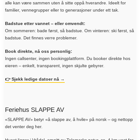
alle kan være sammen uten å sitte oppå hverandre. Ideelt for
familier, vennegrupper eller to generasjoner under ett tak.
Badstue etter vannet – eller omvendt:
Om sommeren: bade først, så badstue. Om vinteren: ski først, så
badstue. Det finnes verre problemer.
Book direkte, nå oss personlig:
Ingen callsenter, ingen bookingplattform. Du booker direkte hos
eieren – enkelt, transparent, ingen skjulte gebyrer.
👉 Sjekk ledige datoer nå →
Feriehus SLAPPE AV
«SLAPPE AV» betyr «å slappe av, å hvile» på norsk – og nettopp
det venter deg her.
Huset ligger i Vrådal, omgitt av Telemarks natur, ca. 4 km vest for