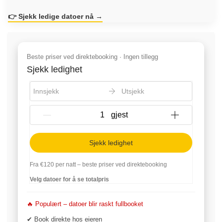
👉 Sjekk ledige datoer nå →
Beste priser ved direktebooking · Ingen tillegg
Sjekk ledighet
Innsjekk
Utsjekk
{{NumberOfGuests}} gjest
Sjekk ledighet
Fra
€120
per natt – beste priser ved direktebooking
Velg datoer for å se totalpris
🔥 Populært – datoer blir raskt fullbooket
✔ Book direkte hos eieren