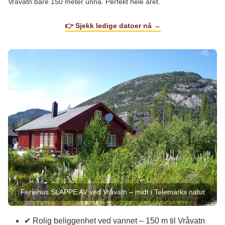
Vråvatn bare 150 meter unna. Perfekt hele året.
👉 Sjekk ledige datoer nå →
Feriehus SLAPPE AV ved Vråvatn – midt i Telemarks natur
✔ Rolig beliggenhet ved vannet – 150 m til Vråvatn