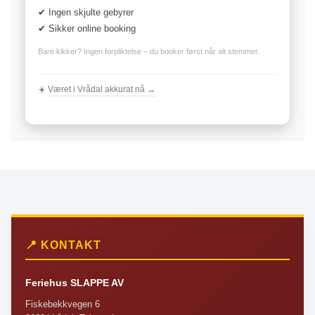
✔ Ingen skjulte gebyrer
✔ Sikker online booking
Bare kikker? Ingen forpliktelse – du booker først når alt stemmer.
☀️
Været i Vrådal akkurat nå →
📍 KONTAKT
Feriehus SLAPPE AV
Fiskebekkvegen 6