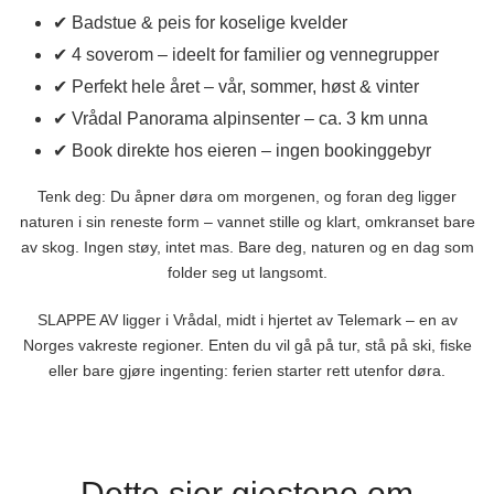
✔ Badstue & peis for koselige kvelder
✔ 4 soverom – ideelt for familier og vennegrupper
✔ Perfekt hele året – vår, sommer, høst & vinter
✔ Vrådal Panorama alpinsenter – ca. 3 km unna
✔ Book direkte hos eieren – ingen bookinggebyr
Tenk deg: Du åpner døra om morgenen, og foran deg ligger
naturen i sin reneste form – vannet stille og klart, omkranset bare
av skog. Ingen støy, intet mas. Bare deg, naturen og en dag som
folder seg ut langsomt.
SLAPPE AV ligger i Vrådal, midt i hjertet av Telemark – en av
Norges vakreste regioner. Enten du vil gå på tur, stå på ski, fiske
eller bare gjøre ingenting: ferien starter rett utenfor døra.
Dette sier gjestene om