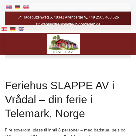
Velg ditt språk
📍
📞
Hagebuttenweg 5, 48341 Altenberge
+49 2505 408 526
📧
webmaster@huette-in-norwegen.de
Velg ditt språk
📍
📞
Hagebuttenweg 5, 48341 Altenberge
+49 2505 408 526
📧
webmaster@huette-in-norwegen.de
Feriehus SLAPPE AV i
Vrådal – din ferie i
Telemark, Norge
Fire soverom, plass til inntil 8 personer – med badstue, peis og