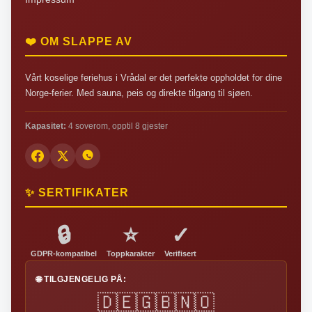
❤️ OM SLAPPE AV
Vårt koselige feriehus i Vrådal er det perfekte oppholdet for dine
Norge-ferier. Med sauna, peis og direkte tilgang til sjøen.
Kapasitet:
4 soverom, opptil 8 gjester
✨ SERTIFIKATER
🔒
⭐
✓
GDPR-kompatibel
Toppkarakter
Verifisert
🌐 TILGJENGELIG PÅ:
🇩🇪
🇬🇧
🇳🇴