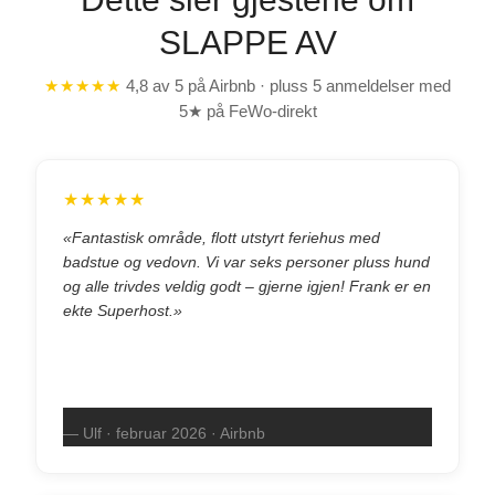
SLAPPE AV
★★★★★
4,8 av 5 på Airbnb · pluss 5 anmeldelser med
5★ på FeWo-direkt
★★★★★
«Fantastisk område, flott utstyrt feriehus med
badstue og vedovn. Vi var seks personer pluss hund
og alle trivdes veldig godt – gjerne igjen! Frank er en
ekte Superhost.»
— Ulf · februar 2026 · Airbnb