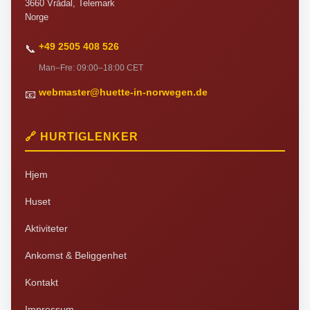
3660 Vrådal, Telemark
Norge
+49 2505 408 526
📞
Man–Fre: 09:00–18:00 CET
webmaster@huette-in-norwegen.de
📧
🔗 HURTIGLENKER
Hjem
Huset
Aktiviteter
Ankomst & Beliggenhet
Kontakt
Impressum